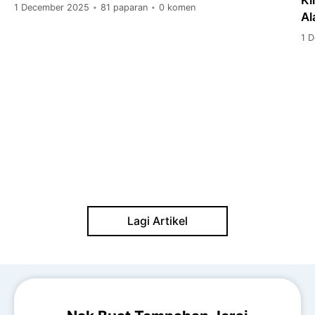
1 December 2025
81 paparan
0 komen
•
•
A
1 
Lagi Artikel