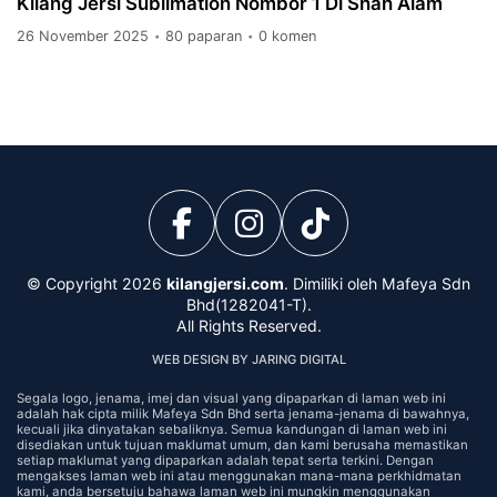
Kilang Jersi Sublimation Nombor 1 Di Shah Alam
26 November 2025
80 paparan
0 komen
•
•
© Copyright 2026
kilangjersi.com
. Dimiliki oleh Mafeya Sdn
Bhd(1282041-T).
All Rights Reserved.
WEB DESIGN BY JARING DIGITAL
Segala logo, jenama, imej dan visual yang dipaparkan di laman web ini
adalah hak cipta milik Mafeya Sdn Bhd serta jenama-jenama di bawahnya,
kecuali jika dinyatakan sebaliknya. Semua kandungan di laman web ini
disediakan untuk tujuan maklumat umum, dan kami berusaha memastikan
setiap maklumat yang dipaparkan adalah tepat serta terkini. Dengan
mengakses laman web ini atau menggunakan mana-mana perkhidmatan
kami, anda bersetuju bahawa laman web ini mungkin menggunakan