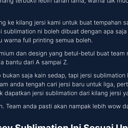
mang terbukti lebih tahan lama, warna tak mu
ng ke kilang jersi kami untuk buat tempahan
i sublimation ni boleh dibuat dengan apa saja d
 warna full printing semua boleh.
premium dan design yang betul-betul buat tea
dia bantu dari A sampai Z.
 bukan saja kain sedap, tapi jersi sublimat
eam anda tengah cari jersi baru untuk liga, pe
tuk dapatkan jersi sublimation dari kilang jers
h. Team anda pasti akan nampak lebih wow da
sey Sublimation Ini Sesuai Un