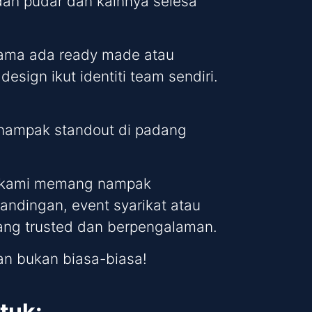
dah pudar dan kainnya selesa
 sama ada ready made atau
esign ikut identiti team sendiri.
m nampak standout di padang
ion kami memang nampak
rtandingan, event syarikat atau
i yang trusted dan berpengalaman.
n bukan biasa-biasa!
tuk: