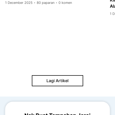
1 December 2025
80 paparan
0 komen
•
•
A
1 
Lagi Artikel