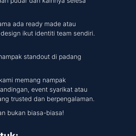
dah pudar dan kainnya selesa
 sama ada ready made atau
esign ikut identiti team sendiri.
m nampak standout di padang
ion kami memang nampak
rtandingan, event syarikat atau
i yang trusted dan berpengalaman.
n bukan biasa-biasa!
tuk: