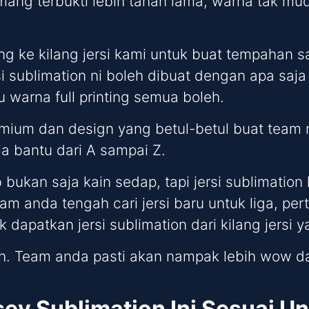
mang terbukti lebih tahan lama, warna tak mu
ng ke kilang jersi kami untuk buat tempahan
i sublimation ni boleh dibuat dengan apa saja d
 warna full printing semua boleh.
premium dan design yang betul-betul buat tea
dia bantu dari A sampai Z.
 bukan saja kain sedap, tapi jersi sublimat
eam anda tengah cari jersi baru untuk liga, pe
tuk dapatkan jersi sublimation dari kilang jers
h. Team anda pasti akan nampak lebih wow da
sey Sublimation Ini Sesuai Un