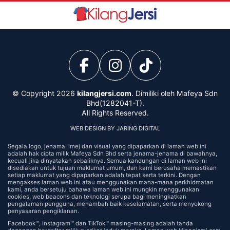
© Copyright 2026
kilangjersi.com
. Dimiliki oleh Mafeya Sdn
Bhd(1282041-T).
All Rights Reserved.
WEB DESIGN BY JARING DIGITAL
Segala logo, jenama, imej dan visual yang dipaparkan di laman web ini
adalah hak cipta milik Mafeya Sdn Bhd serta jenama-jenama di bawahnya,
kecuali jika dinyatakan sebaliknya. Semua kandungan di laman web ini
disediakan untuk tujuan maklumat umum, dan kami berusaha memastikan
setiap maklumat yang dipaparkan adalah tepat serta terkini. Dengan
mengakses laman web ini atau menggunakan mana-mana perkhidmatan
kami, anda bersetuju bahawa laman web ini mungkin menggunakan
cookies, web beacons dan teknologi serupa bagi meningkatkan
pengalaman pengguna, menambah baik keselamatan, serta menyokong
penyasaran pengiklanan.
Facebook™️, Instagram™️ dan TikTok™️ masing-masing adalah tanda